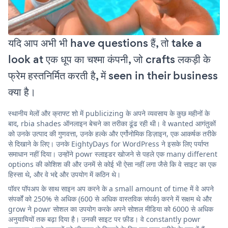
यदि आप अभी भी have questions हैं, तो take a
look at एक धूप का चश्मा कंपनी, जो crafts लकड़ी के
फ्रेम हस्तनिर्मित करती है, में seen in their business
क्या है।
स्थानीय मेलों और क्राफ्ट शो में publicizing के अपने व्यवसाय के कुछ महीनों के
बाद, rbia shades ऑनलाइन बेचने का तरीका ढूंढ रही थी। वे wanted आगंतुकों
को उनके उत्पाद की गुणवत्ता, उनके हल्के और एर्गोनोमिक डिज़ाइन, एक आकर्षक तरीके
से दिखाने के लिए। उनके EightyDays for WordPress ने इसके लिए पर्याप्त
समाधान नहीं दिया। उन्होंने powr स्लाइडर खोजने से पहले एक many different
options की कोशिश की और उनमें से कोई भी ऐसा नहीं लगा जैसे कि वे साइट का एक
हिस्सा थे, और वे भद्दे और उपयोग में कठिन थे।
पॉवर पॉपअप के साथ साइन अप करने के a small amount of time में वे अपने
संपर्कों को 250% से अधिक (600 से अधिक वास्तविक संपर्क) करने में सक्षम थे और
grow ने powr सोशल का उपयोग करके अपने सोशल मीडिया को 6000 से अधिक
अनुयायियों तक बढ़ा दिया है। उनकी साइट पर फ़ीड। वे constantly powr