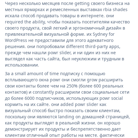
Через несколько месяцев после getting своего бизнеса на
местных ярмарках и ремесленных выставках rbia shades
искала способ продавать товары в интернете. они
required the ability, чтобы показать посетителям качество
своего продукта, свой легкий и эргономичный дизайн в
привлекательной визуальной форме. их Sydney for
WordPress не предоставили для этого адекватного
решения. они попробовали different third-party apps,
прежде чем нашли powr slider, и ни один из них не
выглядел как часть сайта, был неуклюжим и трудным в
использовании.
За a small amount of time подписку с помощью
всплывающего окна powr они смогли grow расширить
свои контакты более чем на 250% (более 600 реальных
контактов) и constantly расширили свои социальные сети
до более 6000 подписчиков, использующих powr social
кормить на их сайте. они added powr slider как
визуальный способ быстро показать своим клиентам,
поскольку они являются landing on домашней страницей,
как продукты выглядят в реальной жизни. он хорошо
демонстрирует их продукты и беспрепятственно дает
клиентам отличный опыт работы на месте. фактически