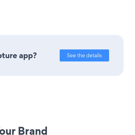
pture app?
See the details
our Brand