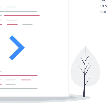
to 
bar