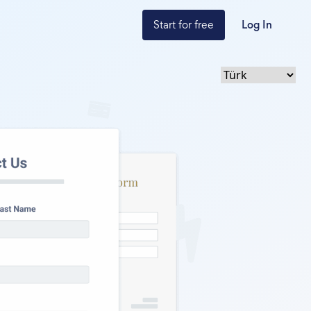
Start for free
Log In