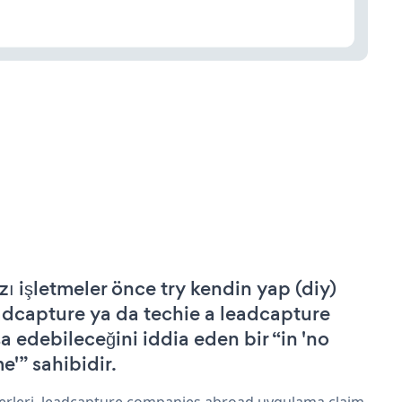
zı işletmeler önce try kendin yap (diy)
adcapture ya da techie a leadcapture
şa edebileceğini iddia eden bir “in 'no
e'” sahibidir.
erleri, leadcapture companies abroad uygulama claim