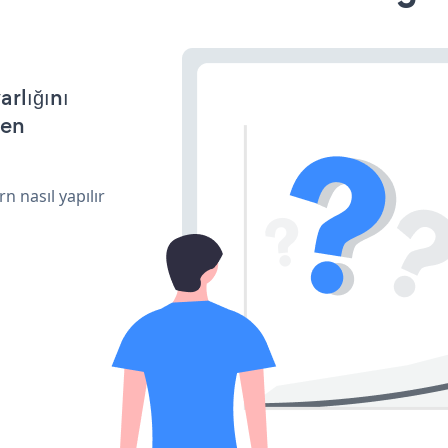
arlığını
den
n nasıl yapılır