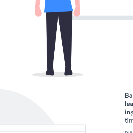
Ba
le
in
tim
Diğ