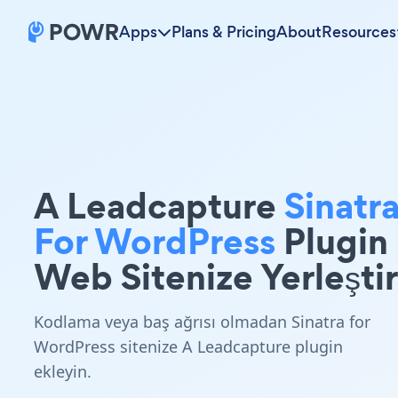
Apps
Plans & Pricing
About
Resources
A Leadcapture
Sinatr
For WordPress
Plugin
Web Sitenize Yerleştir
Kodlama veya baş ağrısı olmadan Sinatra for
WordPress sitenize A Leadcapture plugin
ekleyin.