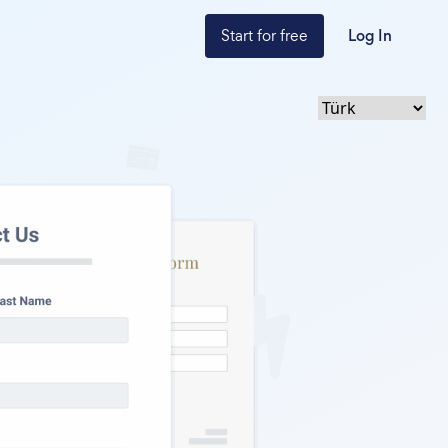
Start for free
Log In