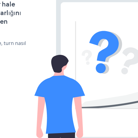
r hale
arlığını
den
, turn nasıl