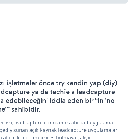
zı işletmeler önce try kendin yap (diy)
adcapture ya da techie a leadcapture
şa edebileceğini iddia eden bir “in 'no
e'” sahibidir.
erleri, leadcapture companies abroad uygulama
egedly sunan açık kaynak leadcapture uygulamaları
a at rock-bottom prices bulmaya çalışır.