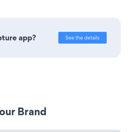
pture app?
See the details
our Brand