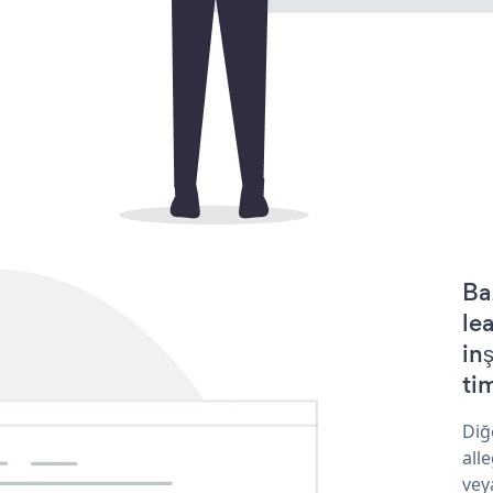
Ba
le
in
tim
Diğ
all
vey