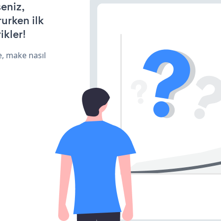
seniz,
rurken ilk
ikler!
e, make nasıl