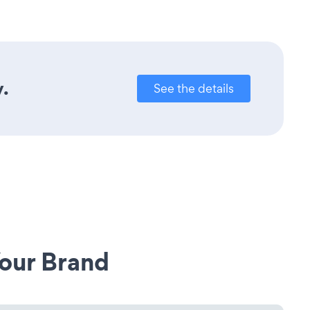
y.
See the details
our Brand