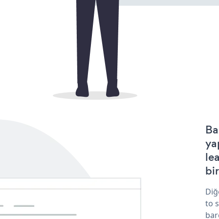
Ba
ya
le
bir
Diğ
to 
bar