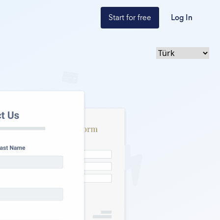
Start for free
Log In