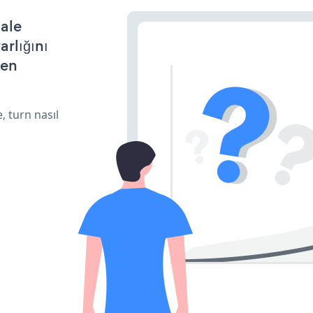
hale
arlığını
den
, turn nasıl