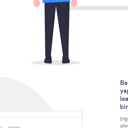
Ba
ya
le
bir
Diğ
all