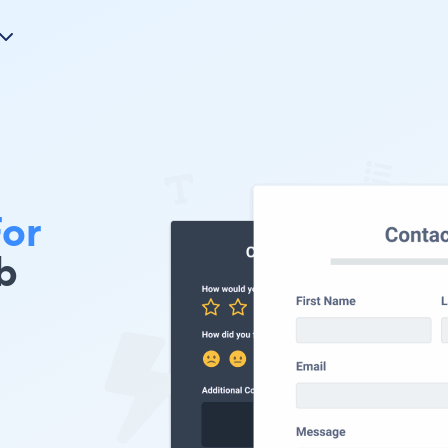
For
b