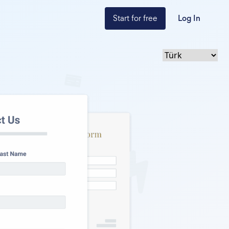
Start for free
Log In