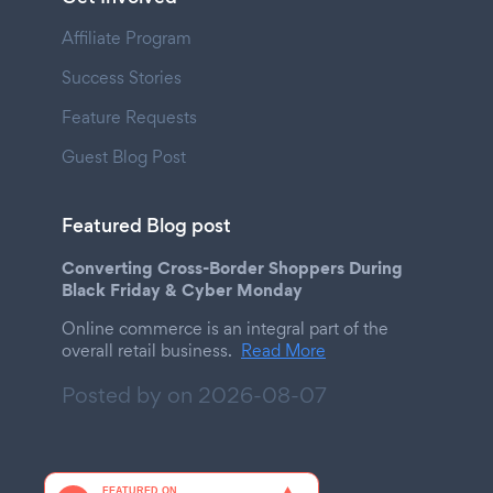
Affiliate Program
Success Stories
Feature Requests
Guest Blog Post
Featured Blog post
Converting Cross-Border Shoppers During
Black Friday & Cyber Monday
Online commerce is an integral part of the
overall retail business.
Read More
Posted by on
2026-08-07