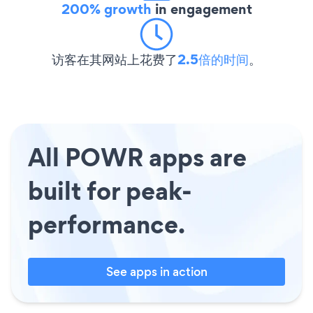
200% growth
in engagement
访客在其网站上花费了
2.5倍的时间
。
All POWR apps are
built for peak-
performance.
See apps in action