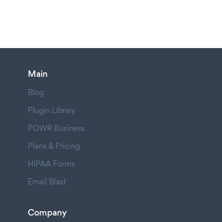
Main
Blog
Plugin Library
POWR Business
Plans & Pricing
HIPAA Forms
Email Blast
Company