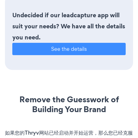
Undecided if our leadcapture app will
suit your needs? We have all the details
you need.
See the details
Remove the Guesswork of
Building Your Brand
如果您的Thryv网站已经启动并开始运营，那么您已经克服