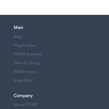
Main
Blog
Plugin Library
POWR Business
Plans & Pricing
HIPAA Forms
Email Blast
Company
About POWR