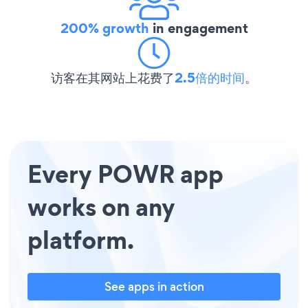
200% growth
in engagement
访客在其网站上花费了
2.5倍的时间
。
Every POWR app
works on any
platform.
See apps in action