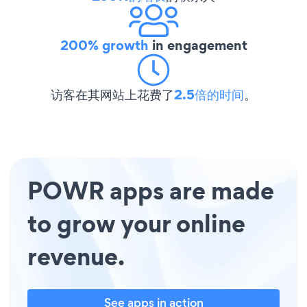
200% growth
in engagement
访客在其网站上花费了
2.5倍的时间
。
POWR apps are made
to grow your online
revenue.
See apps in action