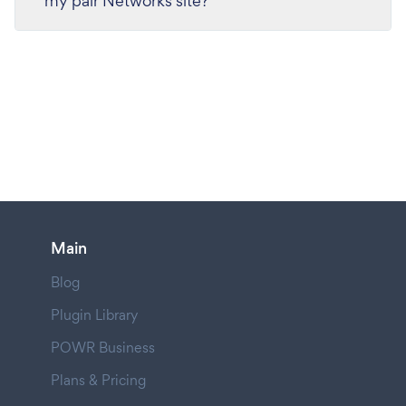
my pair Networks site?
Main
Blog
Plugin Library
POWR Business
Plans & Pricing