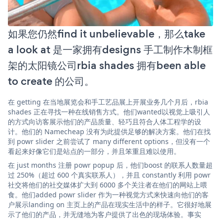
如果您仍然find it unbelievable，那么take
a look at 是一家拥有designs 手工制作木制框
架的太阳镜公司rbia shades 拥有been able
to create 的公司。
在 getting 在当地展览会和手工艺品展上开展业务几个月后，rbia
shades 正在寻找一种在线销售方式。他们wanted以视觉上吸引人
的方式向访客展示他们的产品质量、轻巧且符合人体工程学的设
计。他们的 Namecheap 没有为此提供足够的解决方案。他们在找
到 powr slider 之前尝试了 many different options，但没有一个
看起来好像它们是站点的一部分，并且笨重且难以使用。
在 just months 注册 powr popup 后，他们boost 的联系人数量超
过 250%（超过 600 个真实联系人），并且 constantly 利用 powr
社交将他们的社交媒体扩大到 6000 多个关注者在他们的网站上喂
食。他们added powr slider 作为一种视觉方式来快速向他们的客
户展示landing on 主页上的产品在现实生活中的样子。它很好地展
示了他们的产品，并无缝地为客户提供了出色的现场体验。事实