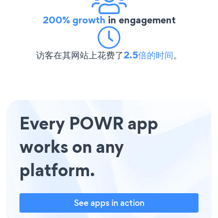
200% growth
in engagement
访客在其网站上花费了
2.5倍的时间
。
Every POWR app
works on any
platform.
See apps in action