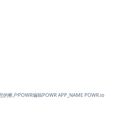
帐户POWR编辑POWR APP_NAME
POWR.io