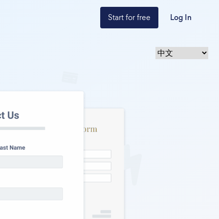
Start for free
Log In