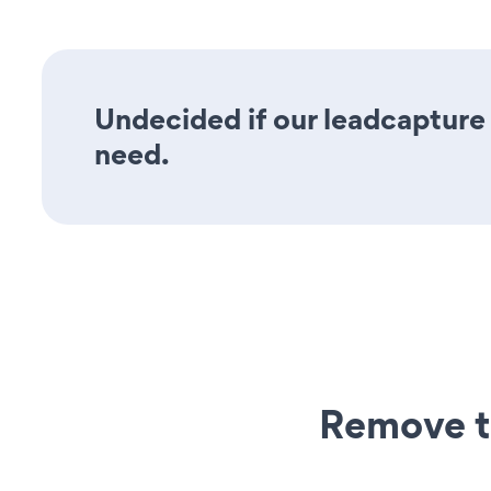
Undecided if our leadcapture 
need.
Remove t