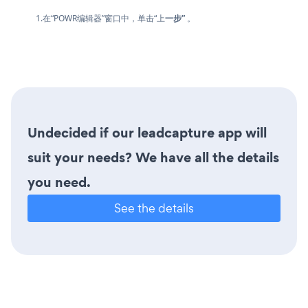
1.在“POWR编辑器”窗口中，单击“上
一步”
。
Undecided if our leadcapture app will
suit your needs? We have all the details
you need.
See the details