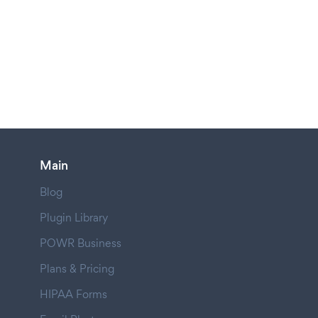
Main
Blog
Plugin Library
POWR Business
Plans & Pricing
HIPAA Forms