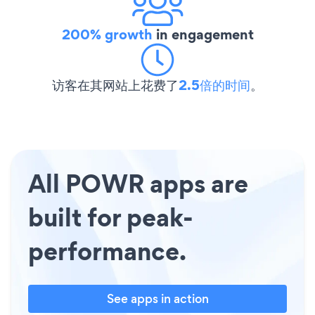
200% growth
in engagement
访客在其网站上花费了
2.5倍的时间
。
All POWR apps are
built for peak-
performance.
See apps in action