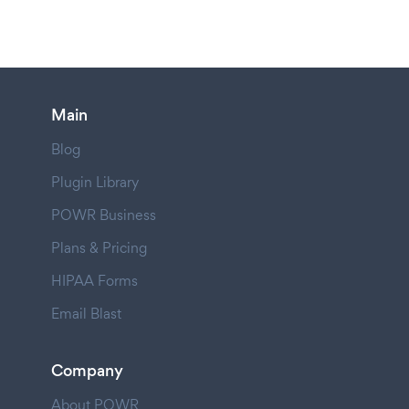
Main
Blog
Plugin Library
POWR Business
Plans & Pricing
HIPAA Forms
Email Blast
Company
About POWR