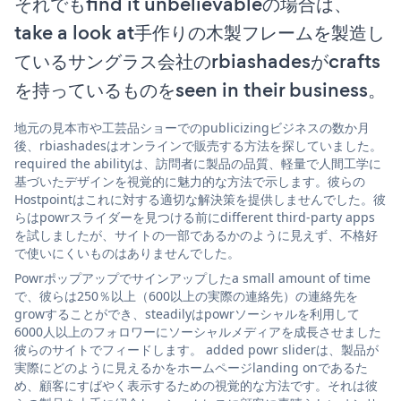
それでもfind it unbelievableの場合は、
take a look at手作りの木製フレームを製造し
ているサングラス会社のrbiashadesがcrafts
を持っているものをseen in their business。
地元の見本市や工芸品ショーでのpublicizingビジネスの数か月
後、rbiashadesはオンラインで販売する方法を探していました。
required the abilityは、訪問者に製品の品質、軽量で人間工学に
基づいたデザインを視覚的に魅力的な方法で示します。彼らの
Hostpointはこれに対する適切な解決策を提供しませんでした。彼
らはpowrスライダーを見つける前にdifferent third-party apps
を試しましたが、サイトの一部であるかのように見えず、不格好
で使いにくいものはありませんでした。
Powrポップアップでサインアップしたa small amount of time
で、彼らは250％以上（600以上の実際の連絡先）の連絡先を
growすることができ、steadilyはpowrソーシャルを利用して
6000人以上のフォロワーにソーシャルメディアを成長させました
彼らのサイトでフィードします。 added powr sliderは、製品が
実際にどのように見えるかをホームページlanding onであるた
め、顧客にすばやく表示するための視覚的な方法です。それは彼