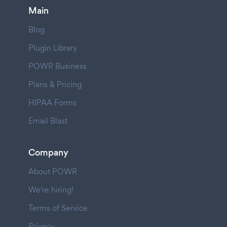
Main
Blog
Plugin Library
POWR Business
Plans & Pricing
HIPAA Forms
Email Blast
Company
About POWR
We're hiring!
Terms of Service
Privacy