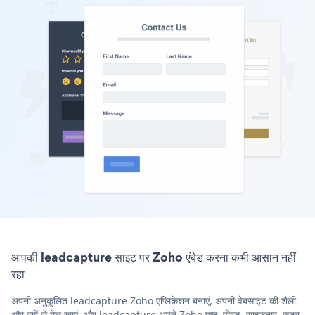
आपकी leadcapture साइट पर Zoho एंबेड करना कभी आसान नहीं
रहा
अपनी अनुकूलित leadcapture Zoho एप्लिकेशन बनाएं, अपनी वेबसाइट की शैली
और रंगों से मेल खाएं, और leadcapture अपने Zoho पृष्ठ, पोस्ट, साइडबार, फुटर,