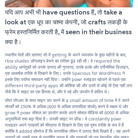
यदि आप अभी भी have questions हैं, तो take a
look at एक धूप का चश्मा कंपनी, जो crafts लकड़ी के
फ्रेम हस्तनिर्मित करती है, में seen in their business
क्या है।
स्थानीय मेलों और क्राफ्ट शो में getting के अपने व्यवसाय के कुछ महीनों के बाद,
rbia shades ऑनलाइन बेचने का तरीका ढूंढ रही थी। वे required the
ability आगंतुकों को उनके उत्पाद की गुणवत्ता, उनके हल्के और एर्गोनोमिक डिज़ाइन,
एक आकर्षक तरीके से दिखाने के लिए। उनके Spacious for WordPress ने
इसके लिए पर्याप्त समाधान नहीं दिया। उन्होंने powr स्लाइडर खोजने से पहले एक
different third-party apps की कोशिश की और उनमें से कोई भी ऐसा नहीं लगा
जैसे कि वे साइट का एक हिस्सा थे, और वे भद्दे और उपयोग में कठिन थे।
पॉवर पॉपअप के साथ साइन अप करने के a small amount of time में वे अपने
संपर्कों को 250% से अधिक (600 से अधिक वास्तविक संपर्क) करने में सक्षम थे और
grow ने powr सोशल का उपयोग करके अपने सोशल मीडिया को 6000 से अधिक
अनुयायियों तक बढ़ा दिया है। उनकी साइट पर फ़ीड। वे constantly powr
स्लाइडर अपने ग्राहकों को शीघ्रता से दिखाने के लिए एक दृश्य तरीके के रूप में हैं
क्योंकि वे added होमपेज हैं कि वास्तविक जीवन में उत्पाद कैसे दिखते हैं। यह अपने
उत्पादों को अच्छी तरह से प्रदर्शित करता है और ग्राहकों को एक बेहतरीन ऑन-साइट