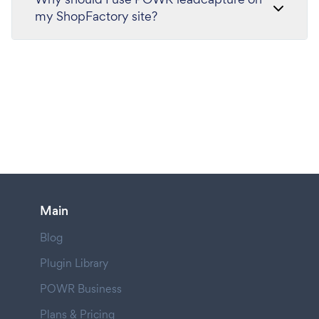
my ShopFactory site?
Main
Blog
Plugin Library
POWR Business
Plans & Pricing