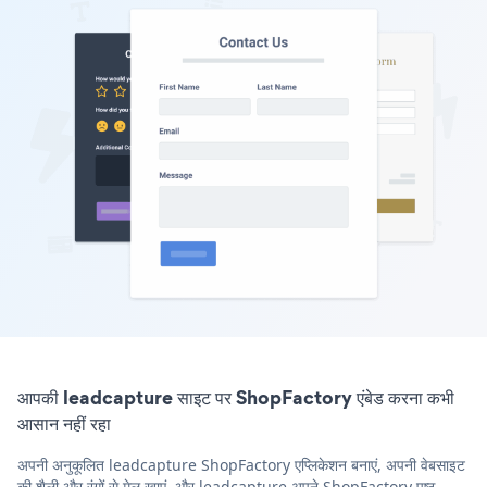
आपकी leadcapture साइट पर ShopFactory एंबेड करना कभी
आसान नहीं रहा
अपनी अनुकूलित leadcapture ShopFactory एप्लिकेशन बनाएं, अपनी वेबसाइट
की शैली और रंगों से मेल खाएं, और leadcapture अपने ShopFactory पृष्ठ,