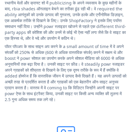
स्थानीय मेलों और क्राफ्ट शो में publicizing के अपने व्यवसाय के कुछ महीनों के
बाद, rbia shades ऑनलाइन बेचने का तरीका ढूंढ रही थी। वे required the
ability आगंतुकों को उनके उत्पाद की गुणवत्ता, उनके हल्के और एर्गोनोमिक डिज़ाइन,
एक आकर्षक तरीके से दिखाने के लिए। उनके ShopFactory ने इसके लिए पर्याप्त
समाधान नहीं दिया। उन्होंने powr स्लाइडर खोजने से पहले एक different third-
party apps की कोशिश की और उनमें से कोई भी ऐसा नहीं लगा जैसे कि वे साइट का
एक हिस्सा थे, और वे भद्दे और उपयोग में कठिन थे।
पॉवर पॉपअप के साथ साइन अप करने के a small amount of time में वे अपने
संपर्कों को 250% से अधिक (600 से अधिक वास्तविक संपर्क) करने में सक्षम थे और
boost ने powr सोशल का उपयोग करके अपने सोशल मीडिया को 6000 से अधिक
अनुयायियों तक बढ़ा दिया है। उनकी साइट पर फ़ीड। वे steadily powr स्लाइडर
अपने ग्राहकों को शीघ्रता से दिखाने के लिए एक दृश्य तरीके के रूप में हैं क्योंकि वे
added होमपेज हैं कि वास्तविक जीवन में उत्पाद कैसे दिखते हैं। यह अपने उत्पादों को
अच्छी तरह से प्रदर्शित करता है और ग्राहकों को एक बेहतरीन ऑन-साइट अनुभव
प्रदान करता है। वास्तव में वे coming to कि विज़िटर जिन्होंने अपनी साइट पर
powr ऐप्स के साथ इंटरैक्ट किया, उनकी साइट पर किसी अन्य व्यक्ति की तुलना में
2.5 गुना अधिक समय तक लगे रहे।