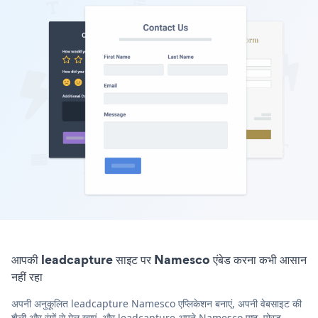
आपकी leadcapture साइट पर Namesco एंबेड करना कभी आसान
नहीं रहा
अपनी अनुकूलित leadcapture Namesco एप्लिकेशन बनाएं, अपनी वेबसाइट की
शैली और रंगों से मेल खाएं, और leadcapture अपने Namesco पृष्ठ, पोस्ट,