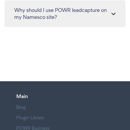
Why should I use POWR leadcapture on
my Namesco site?
Main
Blog
Plugin Library
POWR Business