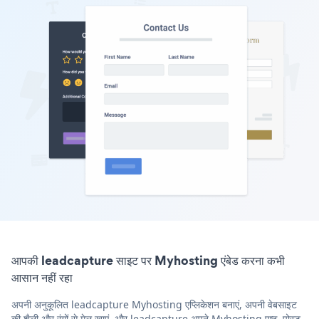
आपकी leadcapture साइट पर Myhosting एंबेड करना कभी
आसान नहीं रहा
अपनी अनुकूलित leadcapture Myhosting एप्लिकेशन बनाएं, अपनी वेबसाइट
की शैली और रंगों से मेल खाएं, और leadcapture अपने Myhosting पृष्ठ, पोस्ट,