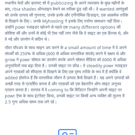
स्थानीय मेलों और क्राफ्ट शो में publicizing के अपने व्यवसाय के कुछ महीनों के
बाद, rbia shades ऑनलाइन बेचने का तरीका ढूंढ रही थी। वे wanted आगंतुकों
को उनके उत्पाद की गुणवत्ता, उनके हल्के और एर्गोनोमिक डिज़ाइन, एक आकर्षक तरीके
से दिखाने के लिए। उनके Myhosting ने इसके लिए पर्याप्त समाधान नहीं दिया।
उन्होंने powr स्लाइडर खोजने से पहले एक many different options की
कोशिश की और उनमें से कोई भी ऐसा नहीं लगा जैसे कि वे साइट का एक हिस्सा थे, और
वे भद्दे और उपयोग में कठिन थे।
पॉवर पॉपअप के साथ साइन अप करने के a small amount of time में वे अपने
संपर्कों को 250% से अधिक (600 से अधिक वास्तविक संपर्क) करने में सक्षम थे और
grow ने powr सोशल का उपयोग करके अपने सोशल मीडिया को 6000 से अधिक
अनुयायियों तक बढ़ा दिया है। उनकी साइट पर फ़ीड। वे steadily powr स्लाइडर
अपने ग्राहकों को शीघ्रता से दिखाने के लिए एक दृश्य तरीके के रूप में हैं क्योंकि वे
added होमपेज हैं कि वास्तविक जीवन में उत्पाद कैसे दिखते हैं। यह अपने उत्पादों को
अच्छी तरह से प्रदर्शित करता है और ग्राहकों को एक बेहतरीन ऑन-साइट अनुभव
प्रदान करता है। वास्तव में वे coming to कि विज़िटर जिन्होंने अपनी साइट पर
powr ऐप्स के साथ इंटरैक्ट किया, उनकी साइट पर किसी अन्य व्यक्ति की तुलना में
2.5 गुना अधिक समय तक लगे रहे।