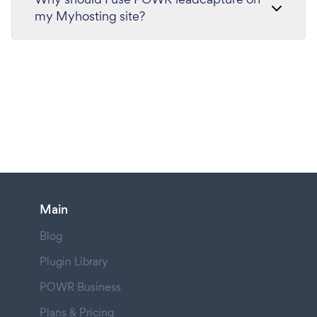
my Myhosting site?
Main
Blog
Plugin Library
POWR Business
Plans & Pricing