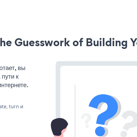
he Guesswork of Building Y
отает, вы
пути к
интернете.
te, turn и