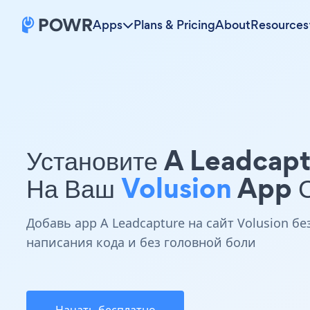
Apps
Plans & Pricing
About
Resources
Установите A Leadcap
На Ваш
Volusion
App С
Добавь app A Leadcapture на сайт Volusion бе
написания кода и без головной боли