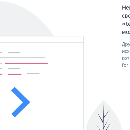
Не
св
«t
мо
Дру
исх
кот
for