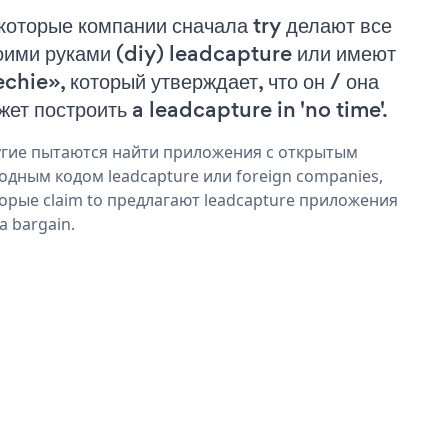
которые компании сначала try делают все
оими руками (diy) leadcapture или имеют
echie», который утверждает, что он / она
жет построить a leadcapture in 'no time'.
гие пытаются найти приложения с открытым
одным кодом leadcapture или foreign companies,
орые claim to предлагают leadcapture приложения
 a bargain.