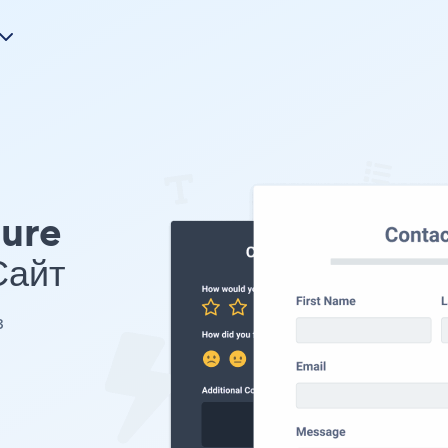
ture
айт
з