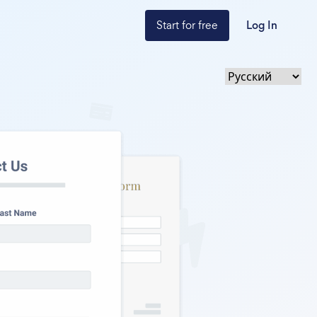
Start for free
Log In