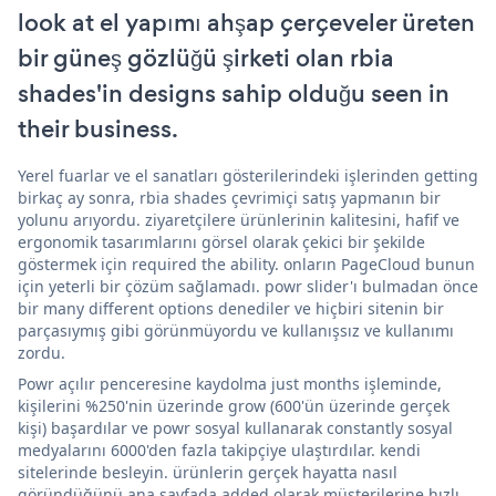
look at el yapımı ahşap çerçeveler üreten
bir güneş gözlüğü şirketi olan rbia
shades'in designs sahip olduğu seen in
their business.
Yerel fuarlar ve el sanatları gösterilerindeki işlerinden getting
birkaç ay sonra, rbia shades çevrimiçi satış yapmanın bir
yolunu arıyordu. ziyaretçilere ürünlerinin kalitesini, hafif ve
ergonomik tasarımlarını görsel olarak çekici bir şekilde
göstermek için required the ability. onların PageCloud bunun
için yeterli bir çözüm sağlamadı. powr slider'ı bulmadan önce
bir many different options denediler ve hiçbiri sitenin bir
parçasıymış gibi görünmüyordu ve kullanışsız ve kullanımı
zordu.
Powr açılır penceresine kaydolma just months işleminde,
kişilerini %250'nin üzerinde grow (600'ün üzerinde gerçek
kişi) başardılar ve powr sosyal kullanarak constantly sosyal
medyalarını 6000'den fazla takipçiye ulaştırdılar. kendi
sitelerinde besleyin. ürünlerin gerçek hayatta nasıl
göründüğünü ana sayfada added olarak müşterilerine hızlı