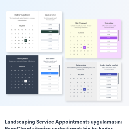
Landscaping Service Appointments uygulamasını
PageCloud sitenize yerleştirmek hiç bu kadar