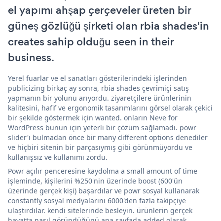
el yapımı ahşap çerçeveler üreten bir
güneş gözlüğü şirketi olan rbia shades'in
creates sahip olduğu seen in their
business.
Yerel fuarlar ve el sanatları gösterilerindeki işlerinden
publicizing birkaç ay sonra, rbia shades çevrimiçi satış
yapmanın bir yolunu arıyordu. ziyaretçilere ürünlerinin
kalitesini, hafif ve ergonomik tasarımlarını görsel olarak çekici
bir şekilde göstermek için wanted. onların Neve for
WordPress bunun için yeterli bir çözüm sağlamadı. powr
slider'ı bulmadan önce bir many different options denediler
ve hiçbiri sitenin bir parçasıymış gibi görünmüyordu ve
kullanışsız ve kullanımı zordu.
Powr açılır penceresine kaydolma a small amount of time
işleminde, kişilerini %250'nin üzerinde boost (600'ün
üzerinde gerçek kişi) başardılar ve powr sosyal kullanarak
constantly sosyal medyalarını 6000'den fazla takipçiye
ulaştırdılar. kendi sitelerinde besleyin. ürünlerin gerçek
hayatta nasıl göründüğünü ana sayfada added olarak