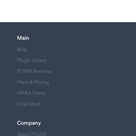
Main
Blog
Plugin Library
POWR Business
Plans & Pricing
HIPAA Forms
Email Blast
Company
About POWR