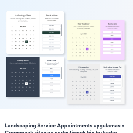
Landscaping Service Appointments uygulamasını
Crownpeak sitenize yerleştirmek hiç bu kadar