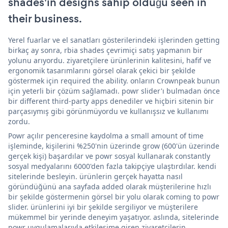
shades'in designs sahip olduğu seen in
their business.
Yerel fuarlar ve el sanatları gösterilerindeki işlerinden getting
birkaç ay sonra, rbia shades çevrimiçi satış yapmanın bir
yolunu arıyordu. ziyaretçilere ürünlerinin kalitesini, hafif ve
ergonomik tasarımlarını görsel olarak çekici bir şekilde
göstermek için required the ability. onların Crownpeak bunun
için yeterli bir çözüm sağlamadı. powr slider'ı bulmadan önce
bir different third-party apps denediler ve hiçbiri sitenin bir
parçasıymış gibi görünmüyordu ve kullanışsız ve kullanımı
zordu.
Powr açılır penceresine kaydolma a small amount of time
işleminde, kişilerini %250'nin üzerinde grow (600'ün üzerinde
gerçek kişi) başardılar ve powr sosyal kullanarak constantly
sosyal medyalarını 6000'den fazla takipçiye ulaştırdılar. kendi
sitelerinde besleyin. ürünlerin gerçek hayatta nasıl
göründüğünü ana sayfada added olarak müşterilerine hızlı
bir şekilde göstermenin görsel bir yolu olarak coming to powr
slider. ürünlerini iyi bir şekilde sergiliyor ve müşterilere
mükemmel bir yerinde deneyim yaşatıyor. aslında, sitelerinde
powr uygulamalarıyla etkileşime giren ziyaretçilerin