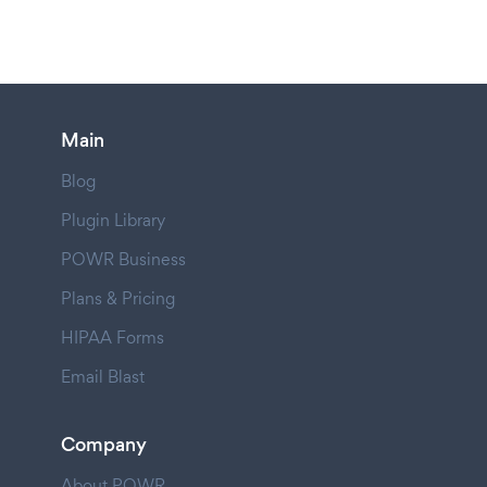
Main
Blog
Plugin Library
POWR Business
Plans & Pricing
HIPAA Forms
Email Blast
Company
About POWR