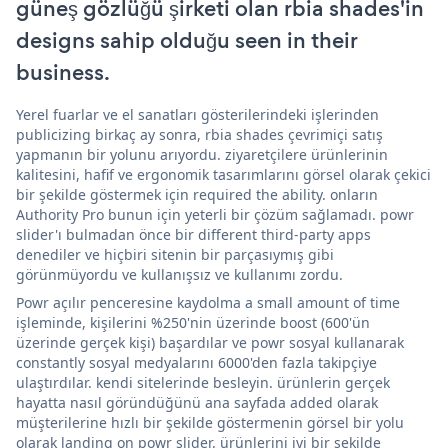
güneş gözlüğü şirketi olan rbia shades'in
designs sahip olduğu seen in their
business.
Yerel fuarlar ve el sanatları gösterilerindeki işlerinden
publicizing birkaç ay sonra, rbia shades çevrimiçi satış
yapmanın bir yolunu arıyordu. ziyaretçilere ürünlerinin
kalitesini, hafif ve ergonomik tasarımlarını görsel olarak çekici
bir şekilde göstermek için required the ability. onların
Authority Pro bunun için yeterli bir çözüm sağlamadı. powr
slider'ı bulmadan önce bir different third-party apps
denediler ve hiçbiri sitenin bir parçasıymış gibi
görünmüyordu ve kullanışsız ve kullanımı zordu.
Powr açılır penceresine kaydolma a small amount of time
işleminde, kişilerini %250'nin üzerinde boost (600'ün
üzerinde gerçek kişi) başardılar ve powr sosyal kullanarak
constantly sosyal medyalarını 6000'den fazla takipçiye
ulaştırdılar. kendi sitelerinde besleyin. ürünlerin gerçek
hayatta nasıl göründüğünü ana sayfada added olarak
müşterilerine hızlı bir şekilde göstermenin görsel bir yolu
olarak landing on powr slider. ürünlerini iyi bir şekilde