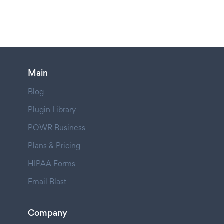
Main
Blog
Plugin Library
POWR Business
Plans & Pricing
HIPAA Forms
Email Blast
Company