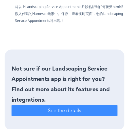
将以上Landscaping Service Appointments片段粘贴到任何接受html或
嵌入代码的Namesco元素中。保存，查看实时页面，您的Landscaping
Service Appointments将出现！
Not sure if our Landscaping Service
Appointments app is right for you?
Find out more about its features and
integrations.
See the details