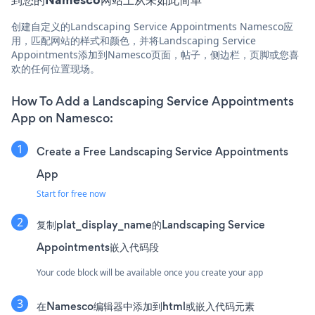
创建自定义的Landscaping Service Appointments Namesco应
用，匹配网站的样式和颜色，并将Landscaping Service
Appointments添加到Namesco页面，帖子，侧边栏，页脚或您喜
欢的任何位置现场。
How To Add a Landscaping Service Appointments
App on Namesco:
Create a Free Landscaping Service Appointments
App
Start for free now
复制plat_display_name的Landscaping Service
Appointments嵌入代码段
Your code block will be available once you create your app
在Namesco编辑器中添加到html或嵌入代码元素