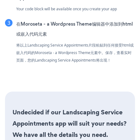
Your code block will be available once you create your app
在Moroseta - a Wordpress Theme编辑器中添加到html
或嵌入代码元素
将以上Landscaping Service Appointments片段粘贴到任何接受html或
嵌入代码的Moroseta - a Wordpress Theme元素中。保存，查看实时
页面，您的Landscaping Service Appointments将出现！
Undecided if our Landscaping Service
Appointments app will suit your needs?
We have all the details you need.