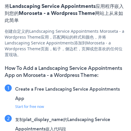
将Landscaping Service Appointments应用程序嵌入
到您的Moroseta - a Wordpress Theme网站上从未如
此简单
创建自定义的Landscaping Service Appointments Moroseta - a
Wordpress Theme应用，匹配网站的样式和颜色，并将
Landscaping Service Appointments添加到Moroseta - a
Wordpress Theme页面，帖子，侧边栏，页脚或您喜欢的任何位
置现场。
How To Add a Landscaping Service Appointments
App on Moroseta - a Wordpress Theme:
Create a Free Landscaping Service Appointments
App
Start for free now
复制plat_display_name的Landscaping Service
Appointments嵌入代码段