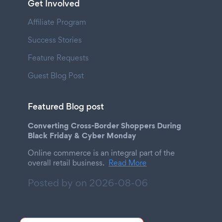
Get Involved
Affiliate Program
Success Stories
Feature Requests
Guest Blog Post
Featured Blog post
Converting Cross-Border Shoppers During
Black Friday & Cyber Monday
Online commerce is an integral part of the
overall retail business.
Read More
Posted by on
2026-08-06