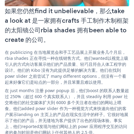
如果您仍然find it unbelievable，那么take
a look at 是一家拥有crafts 手工制作木制框架
的太阳镜公司rbia shades 拥有been able to
create 的公司。
在 publicizing 在当地展览会和手工艺品展上开展业务几个月后，
rbia shades 正在寻找一种在线销售方式。他们wanted以视觉上吸
引人的方式向访客展示他们的产品质量、轻巧且符合人体工程学的
设计。他们的 Kibo 没有为此提供足够的解决方案。他们在找到
powr slider 之前尝试了 many different options，但没有一个看
起来好像它们是站点的一部分，并且笨重且难以使用。
在 just months 注册 powr popup 后，他们boost 的联系人数量超
过 250%（超过 600 个真实联系人），并且 steadily 利用 powr 社
交将他们的社交媒体扩大到 6000 多个关注者在他们的网站上喂
食。他们added powr slider 作为一种视觉方式来快速向他们的客
户展示landing on 主页上的产品在现实生活中的样子。它很好地展
示了他们的产品，并无缝地为客户提供了出色的现场体验。事实
上，他们reported发现与他们网站上的 powr 应用程序交互的访问
者的参与时间是他们网站上任何其他人的 2.5 倍。