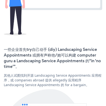
一些企业首先try自己动手 (diy) Landscaping Service
Appointments 或拥有声称他/她可以构建 computer
guru a Landscaping Service Appointments 的“in 'no
time'”。
其他人试图找到开源 Landscaping Service Appointments 应用程
序，或 companies abroad 提供 allegedly 应用程序
Landscaping Service Appointments 的 for a bargain。