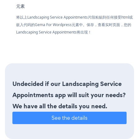
元素
将以上Landscaping Service Appointments片段粘贴到任何接受html或
嵌入代码的Gema For Wordpress元素中。保存，查看实时页面，您的
Landscaping Service Appointments将出现！
Undecided if our Landscaping Service
Appointments app will suit your needs?
We have all the details you need.
See the details