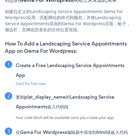
创建自定义的Landscaping Service Appointments Gema For
Wordpress应用，匹配网站的样式和颜色，并将Landscaping
Service Appointments添加到Gema For Wordpress页面，帖子，
侧边栏，页脚或您喜欢的任何位置现场。
How To Add a Landscaping Service Appointments
App on Gema For Wordpress:
Create a Free Landscaping Service Appointments
App
Start for free now
复制plat_display_name的Landscaping Service
Appointments嵌入代码段
Your code block will be available once you create your app
在Gema For Wordpress编辑器中添加到html或嵌入代码