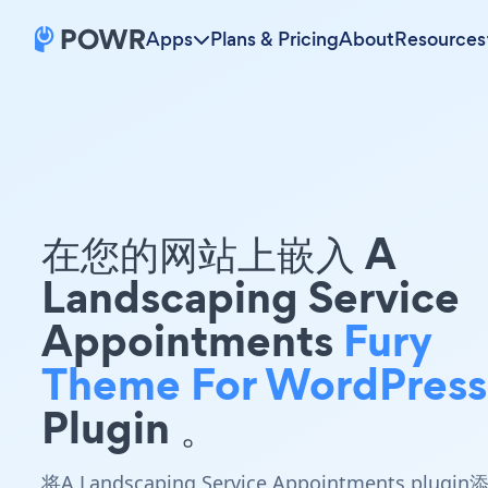
Apps
Plans & Pricing
About
Resources
在您的网站上嵌入 A
Landscaping Service
Appointments
Fury
Theme For WordPress
Plugin 。
将A Landscaping Service Appointments plugin