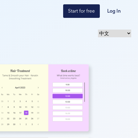
Start for free
Log In