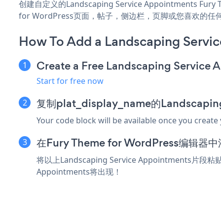
创建自定义的Landscaping Service Appointments Fu
for WordPress页面，帖子，侧边栏，页脚或您喜欢的
How To Add a Landscaping Servic
Create a Free Landscaping Service
Start for free now
复制plat_display_name的Landscapi
Your code block will be available once you create
在Fury Theme for WordPress编
将以上Landscaping Service Appointments
Appointments将出现！