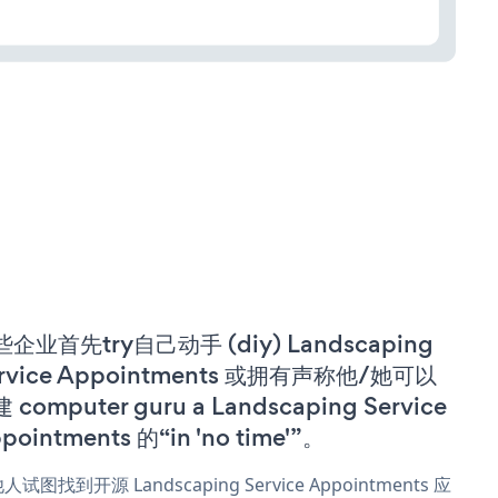
企业首先try自己动手 (diy) Landscaping
rvice Appointments 或拥有声称他/她可以
 computer guru a Landscaping Service
pointments 的“in 'no time'”。
人试图找到开源 Landscaping Service Appointments 应