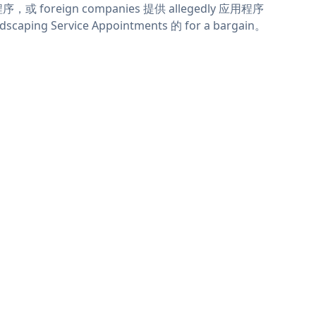
序，或 foreign companies 提供 allegedly 应用程序
dscaping Service Appointments 的 for a bargain。