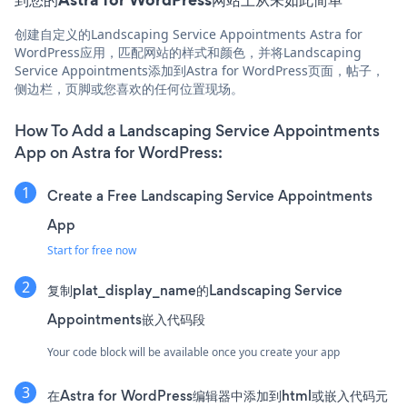
创建自定义的Landscaping Service Appointments Astra for
WordPress应用，匹配网站的样式和颜色，并将Landscaping
Service Appointments添加到Astra for WordPress页面，帖子，
侧边栏，页脚或您喜欢的任何位置现场。
How To Add a Landscaping Service Appointments
App on Astra for WordPress:
Create a Free Landscaping Service Appointments
App
Start for free now
复制plat_display_name的Landscaping Service
Appointments嵌入代码段
Your code block will be available once you create your app
在Astra for WordPress编辑器中添加到html或嵌入代码元