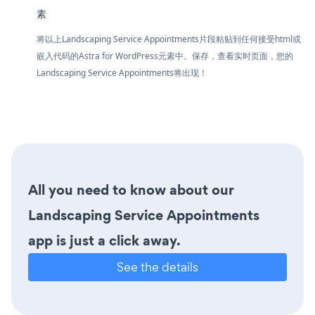
素
将以上Landscaping Service Appointments片段粘贴到任何接受html或
嵌入代码的Astra for WordPress元素中。保存，查看实时页面，您的
Landscaping Service Appointments将出现！
All you need to know about our
Landscaping Service Appointments
app is just a click away.
See the details