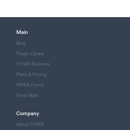
Main
Blog
Plugin Library
POWR Business
Plans & Pricing
HIPAA Forms
Email Blast
Company
About POWR