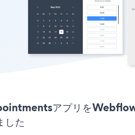
e AppointmentsアプリをW
ました