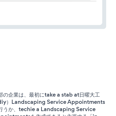
部の企業は、最初にtake a stab at日曜大工
iy）Landscaping Service Appointments
うか、techie a Landscaping Service