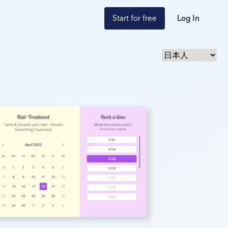
Start for free
Log In