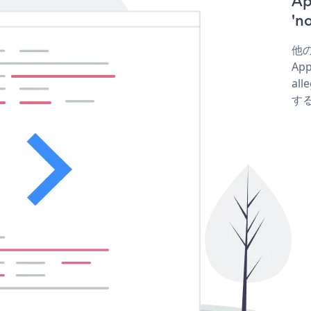
A
'
他の
Ap
all
する