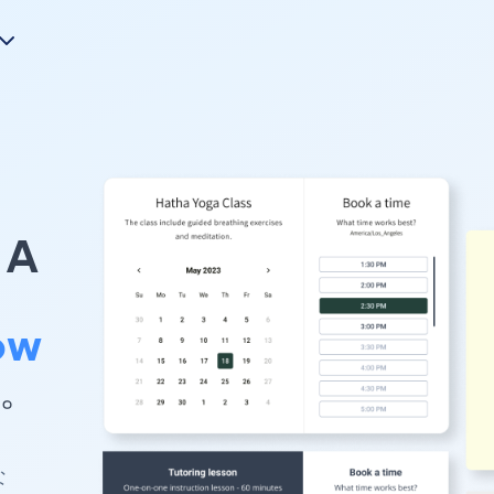
A
ow
す。
な