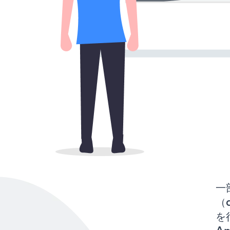
一
（d
を行