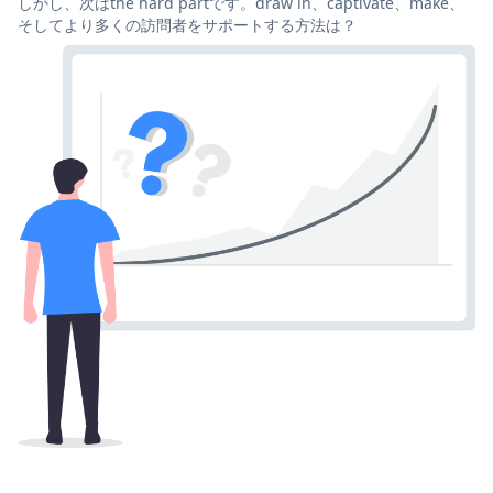
しかし、次はthe hard partです。draw in、captivate、make、
そしてより多くの訪問者をサポートする方法は？