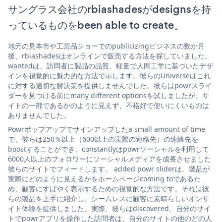
サングラス会社のrbiashadesがdesignsを持
っているものをbeen able to create。
地元の見本市や工芸品ショーでのpublicizingビジネスの数か月
後、rbiashadesはオンラインで販売する方法を探していました。
wantedは、訪問者に製品の品質、軽量で人間工学に基づいたデザ
インを視覚的に魅力的な方法で示します。彼らのUniverseはこれ
に対する適切な解決策を提供しませんでした。彼らはpowrスライ
ダーを見つける前にmany different optionsを試しましたが、サ
イトの一部であるかのように見えず、不格好で使いにくいものは
ありませんでした。
Powrポップアップでサインアップしたa small amount of time
で、彼らは250％以上（600以上の実際の連絡先）の連絡先を
boostすることができ、constantlyはpowrソーシャルを利用して
6000人以上のフォロワーにソーシャルメディアを成長させました
彼らのサイトでフィードします。 added powr sliderは、製品が
実際にどのように見えるかをホームページcoming toであるた
め、顧客にすばやく表示するための視覚的な方法です。それは彼
らの製品を上手に紹介し、シームレスに顧客に素晴らしいオンサ
イト体験を提供しました。実際、彼らはdiscovered、自分のサイ
トでpowrアプリを操作した訪問者は、自分のサイトの他のどの人