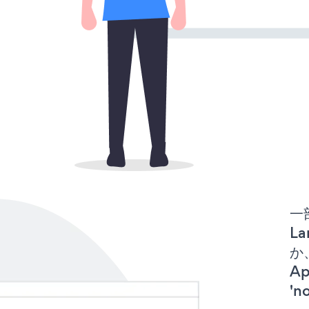
一
La
か、
A
'