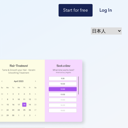
Start for free
Log In