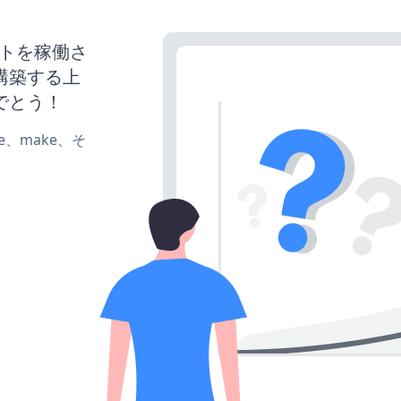
bサイトを稼働さ
構築する上
でとう！
ate、make、そ