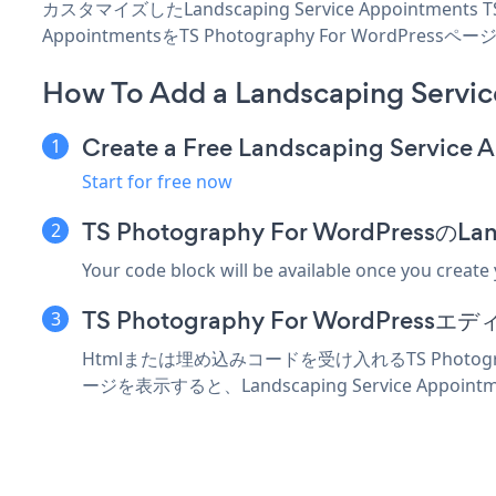
カスタマイズしたLandscaping Service Appointmen
AppointmentsをTS Photography For W
How To Add a Landscaping Servic
Create a Free Landscaping Service
Start for free now
TS Photography For WordPress
Your code block will be available once you create
TS Photography For WordP
Htmlまたは埋め込みコードを受け入れるTS Photograp
ージを表示すると、Landscaping Service Appoi