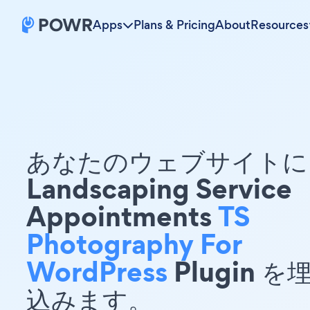
Apps
Plans & Pricing
About
Resources
あなたのウェブサイトに 
Landscaping Service
Appointments
TS
Photography For
WordPress
Plugin を
込みます。