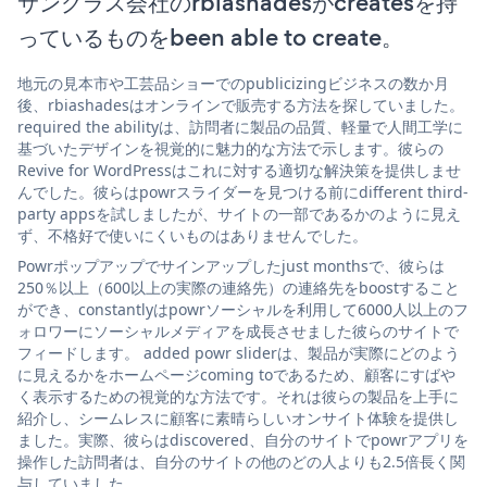
サングラス会社のrbiashadesがcreatesを持
っているものをbeen able to create。
地元の見本市や工芸品ショーでのpublicizingビジネスの数か月
後、rbiashadesはオンラインで販売する方法を探していました。
required the abilityは、訪問者に製品の品質、軽量で人間工学に
基づいたデザインを視覚的に魅力的な方法で示します。彼らの
Revive for WordPressはこれに対する適切な解決策を提供しませ
んでした。彼らはpowrスライダーを見つける前にdifferent third-
party appsを試しましたが、サイトの一部であるかのように見え
ず、不格好で使いにくいものはありませんでした。
Powrポップアップでサインアップしたjust monthsで、彼らは
250％以上（600以上の実際の連絡先）の連絡先をboostすること
ができ、constantlyはpowrソーシャルを利用して6000人以上のフ
ォロワーにソーシャルメディアを成長させました彼らのサイトで
フィードします。 added powr sliderは、製品が実際にどのよう
に見えるかをホームページcoming toであるため、顧客にすばや
く表示するための視覚的な方法です。それは彼らの製品を上手に
紹介し、シームレスに顧客に素晴らしいオンサイト体験を提供し
ました。実際、彼らはdiscovered、自分のサイトでpowrアプリを
操作した訪問者は、自分のサイトの他のどの人よりも2.5倍長く関
与していました。