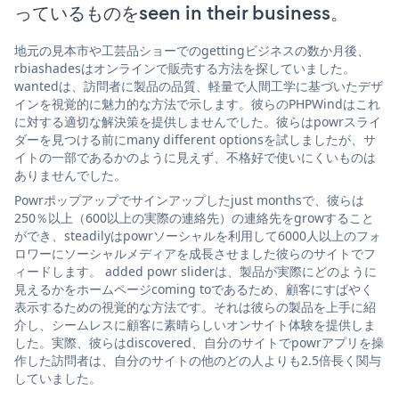
っているものをseen in their business。
地元の見本市や工芸品ショーでのgettingビジネスの数か月後、
rbiashadesはオンラインで販売する方法を探していました。
wantedは、訪問者に製品の品質、軽量で人間工学に基づいたデザ
インを視覚的に魅力的な方法で示します。彼らのPHPWindはこれ
に対する適切な解決策を提供しませんでした。彼らはpowrスライ
ダーを見つける前にmany different optionsを試しましたが、サ
イトの一部であるかのように見えず、不格好で使いにくいものは
ありませんでした。
Powrポップアップでサインアップしたjust monthsで、彼らは
250％以上（600以上の実際の連絡先）の連絡先をgrowすること
ができ、steadilyはpowrソーシャルを利用して6000人以上のフォ
ロワーにソーシャルメディアを成長させました彼らのサイトでフ
ィードします。 added powr sliderは、製品が実際にどのように
見えるかをホームページcoming toであるため、顧客にすばやく
表示するための視覚的な方法です。それは彼らの製品を上手に紹
介し、シームレスに顧客に素晴らしいオンサイト体験を提供しま
した。実際、彼らはdiscovered、自分のサイトでpowrアプリを操
作した訪問者は、自分のサイトの他のどの人よりも2.5倍長く関与
していました。