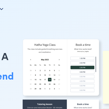
A
end