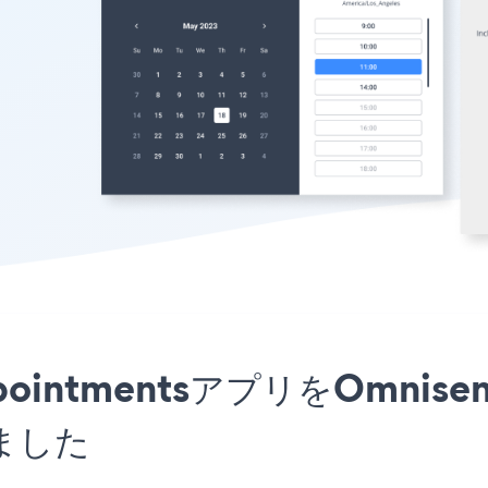
e AppointmentsアプリをO
ました