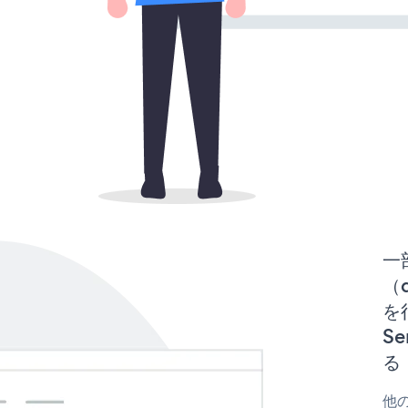
一
（d
を行
S
る
他の