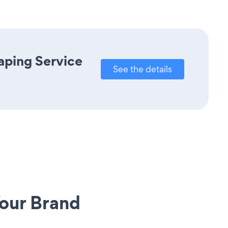
aping Service
See the details
our Brand