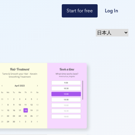
Start for free
Log In