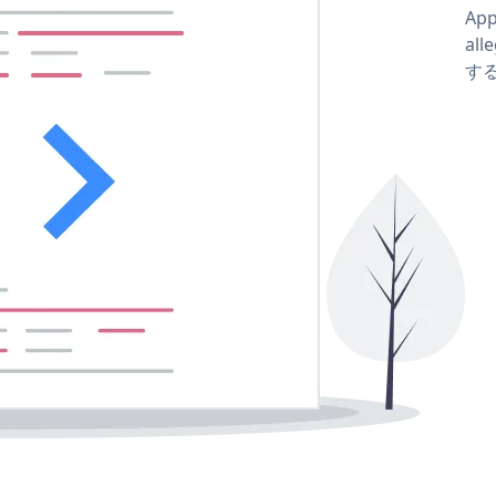
Ap
all
する