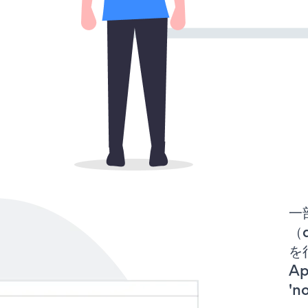
一
（d
を行
A
'