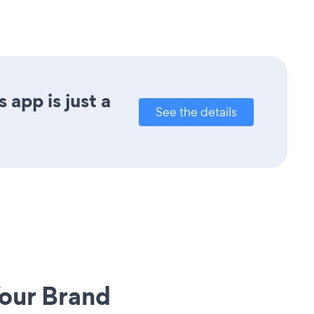
app is just a
See the details
our Brand