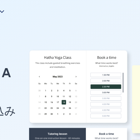
A
め込み