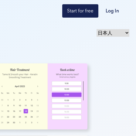
Start for free
Log In