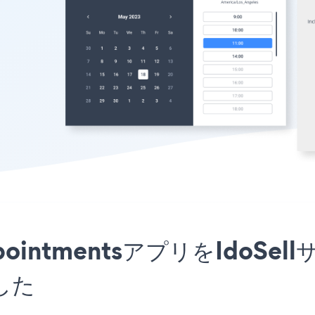
e AppointmentsアプリをId
した