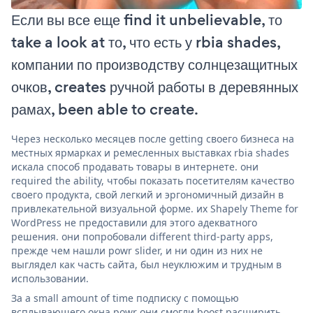
Если вы все еще find it unbelievable, то
take a look at то, что есть у rbia shades,
компании по производству солнцезащитных
очков, creates ручной работы в деревянных
рамах, been able to create.
Через несколько месяцев после getting своего бизнеса на
местных ярмарках и ремесленных выставках rbia shades
искала способ продавать товары в интернете. они
required the ability, чтобы показать посетителям качество
своего продукта, свой легкий и эргономичный дизайн в
привлекательной визуальной форме. их Shapely Theme for
WordPress не предоставили для этого адекватного
решения. они попробовали different third-party apps,
прежде чем нашли powr slider, и ни один из них не
выглядел как часть сайта, был неуклюжим и трудным в
использовании.
За a small amount of time подписку с помощью
всплывающего окна powr они смогли boost расширить