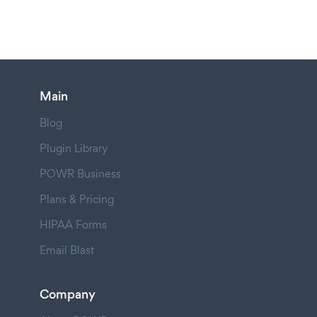
Main
Blog
Plugin Library
POWR Business
Plans & Pricing
HIPAA Forms
Email Blast
Company