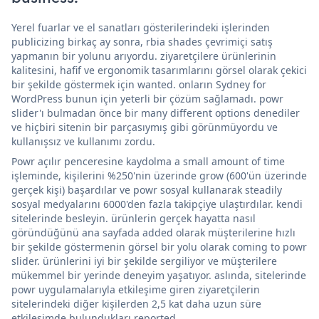
Yerel fuarlar ve el sanatları gösterilerindeki işlerinden
publicizing birkaç ay sonra, rbia shades çevrimiçi satış
yapmanın bir yolunu arıyordu. ziyaretçilere ürünlerinin
kalitesini, hafif ve ergonomik tasarımlarını görsel olarak çekici
bir şekilde göstermek için wanted. onların Sydney for
WordPress bunun için yeterli bir çözüm sağlamadı. powr
slider'ı bulmadan önce bir many different options denediler
ve hiçbiri sitenin bir parçasıymış gibi görünmüyordu ve
kullanışsız ve kullanımı zordu.
Powr açılır penceresine kaydolma a small amount of time
işleminde, kişilerini %250'nin üzerinde grow (600'ün üzerinde
gerçek kişi) başardılar ve powr sosyal kullanarak steadily
sosyal medyalarını 6000'den fazla takipçiye ulaştırdılar. kendi
sitelerinde besleyin. ürünlerin gerçek hayatta nasıl
göründüğünü ana sayfada added olarak müşterilerine hızlı
bir şekilde göstermenin görsel bir yolu olarak coming to powr
slider. ürünlerini iyi bir şekilde sergiliyor ve müşterilere
mükemmel bir yerinde deneyim yaşatıyor. aslında, sitelerinde
powr uygulamalarıyla etkileşime giren ziyaretçilerin
sitelerindeki diğer kişilerden 2,5 kat daha uzun süre
etkileşimde bulundukları reported.