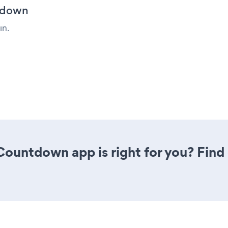
tdown
ın.
 Countdown app is right for you? Fin