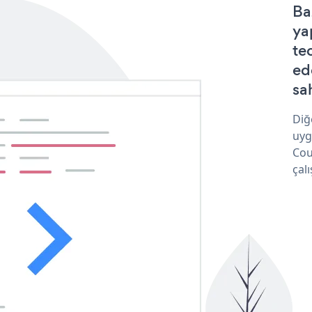
Ba
ya
te
ed
sa
Diğ
uyg
Cou
çalı