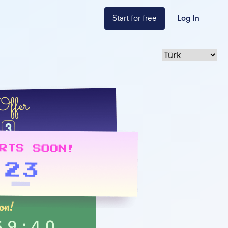
Start for free
Log In