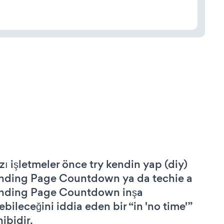
zı işletmeler önce try kendin yap (diy)
nding Page Countdown ya da techie a
nding Page Countdown inşa
ebileceğini iddia eden bir “in 'no time'”
hibidir.