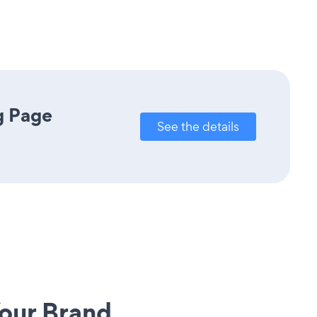
g Page
See the details
our Brand