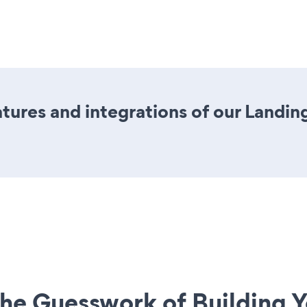
ures and integrations of our Landin
he Guesswork of Building Y