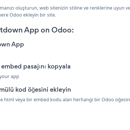
nızı oluşturun, web sitenizin stiline ve renklerine uyun 
yere Odoo ekleyin bir site.
ntdown App on Odoo:
down App
embed pasajını kopyala
 your app
ülü kod öğesini ekleyin
html veya bir embed kodu alan herhangi bir Odoo öğesinin ü