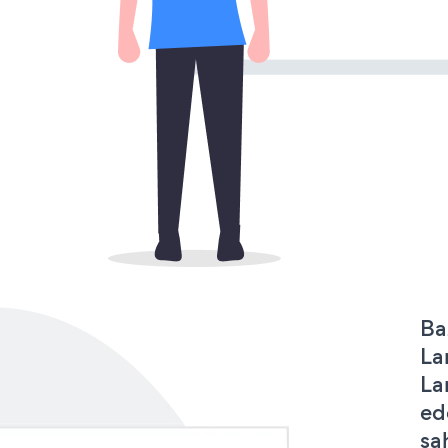
Ba
La
La
ed
sa