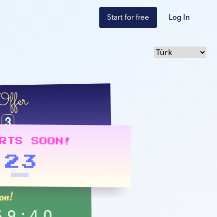
Start for free
Log In