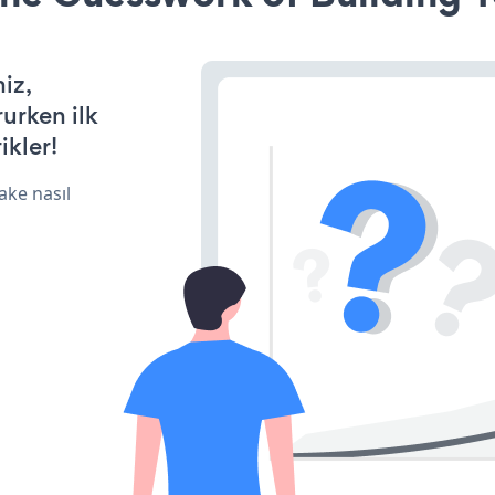
iz,
rurken ilk
ikler!
ake nasıl