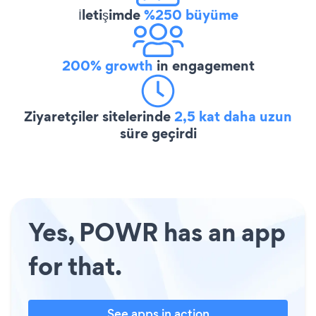
İletişimde
%250 büyüme
200% growth
in engagement
Ziyaretçiler sitelerinde
2,5 kat daha uzun
süre geçirdi
Yes, POWR has an app
for that.
See apps in action