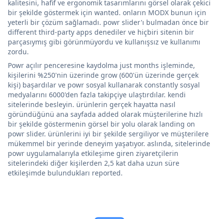
kalitesini, hafif ve ergonomik tasarımlarını görsel olarak çekici
bir şekilde göstermek için wanted. onların MODX bunun için
yeterli bir çözüm sağlamadı. powr slider'ı bulmadan önce bir
different third-party apps denediler ve hiçbiri sitenin bir
parçasıymış gibi görünmüyordu ve kullanışsız ve kullanımı
zordu.
Powr açılır penceresine kaydolma just months işleminde,
kişilerini %250'nin üzerinde grow (600'ün üzerinde gerçek
kişi) başardılar ve powr sosyal kullanarak constantly sosyal
medyalarını 6000'den fazla takipçiye ulaştırdılar. kendi
sitelerinde besleyin. ürünlerin gerçek hayatta nasıl
göründüğünü ana sayfada added olarak müşterilerine hızlı
bir şekilde göstermenin görsel bir yolu olarak landing on
powr slider. ürünlerini iyi bir şekilde sergiliyor ve müşterilere
mükemmel bir yerinde deneyim yaşatıyor. aslında, sitelerinde
powr uygulamalarıyla etkileşime giren ziyaretçilerin
sitelerindeki diğer kişilerden 2,5 kat daha uzun süre
etkileşimde bulundukları reported.