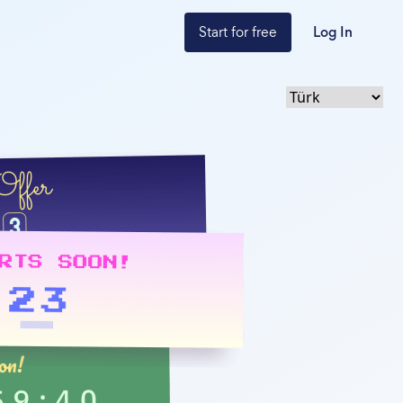
Start for free
Log In