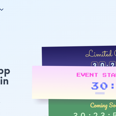
pp
in
.