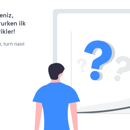
eniz,
rurken ilk
ikler!
, turn nasıl