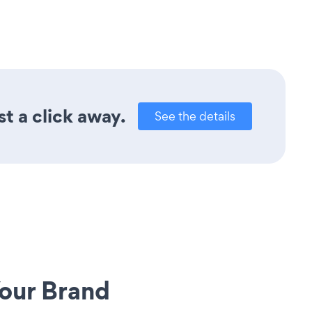
t a click away.
See the details
our Brand