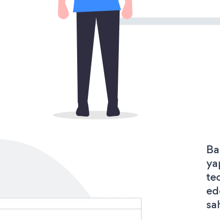
Ba
ya
te
ed
sa