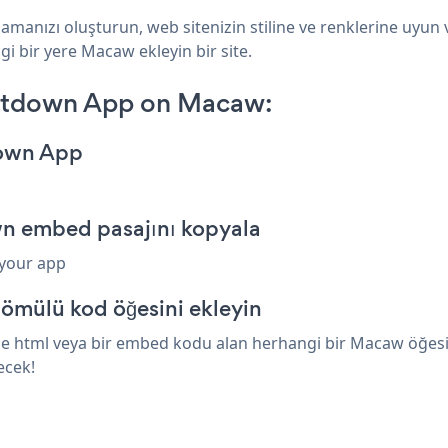
anızı oluşturun, web sitenizin stiline ve renklerine uyun
i bir yere Macaw ekleyin bir site.
ntdown App on Macaw:
down App
n embed pasajını kopyala
 your app
ömülü kod öğesini ekleyin
html veya bir embed kodu alan herhangi bir Macaw öğesinin
ecek!